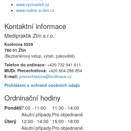
www.vyzivadeti.cz
www.rodice-a-deti.cz
Kontaktní informace
Medipraktik Zlín s.r.o.
Kotěrova 5529
760 01 Zlín
(Bezbariérový vstup, výtah, pakoviště)
Telefon do ordinace:
+420 732 941 611
MUDr. Přecechtělová:
+420 604 286 854
E-mail:
precechtelova@iordinace.cz
Prohlášení o ochraně osobních údajů
Ordninační hodiny
Pondělí
7:00 - 11:00
11:30 - 14:00
Akutní případy.
Pro objednané.
Úterý
12:00 - 14:30
15:00 - 18:00
Akutní případy.
Pro objednané.