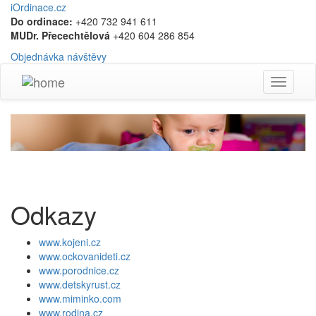
iOrdinace.cz
Do ordinace:
+420 732 941 611
MUDr. Přecechtělová
+420 604 286 854
Objednávka návštěvy
Toggle
navigati
Odkazy
www.kojeni.cz
www.ockovanideti.cz
www.porodnice.cz
www.detskyrust.cz
www.miminko.com
www.rodina.cz