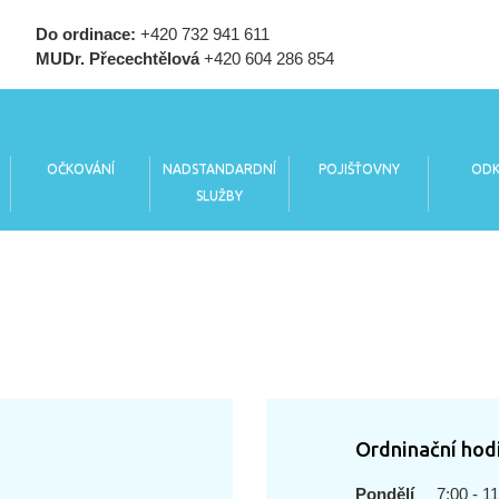
Do ordinace:
+420 732 941 611
MUDr. Přecechtělová
+420 604 286 854
OČKOVÁNÍ
NADSTANDARDNÍ
POJIŠŤOVNY
ODK
SLUŽBY
Ordninační hod
Pondělí
7:00 - 1