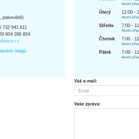
Akutní příp
Úterý
12:00 - 
, pakoviště)
Akutní příp
Středa
7:00 - 1
 732 941 611
Akutní příp
0 604 286 854
Čtvrtek
7:00 - 1
dinace.cz
Akutní příp
obních údajů
Pátek
7:00 - 1
Akutní příp
Váš e-mail:
Vaše zpráva: