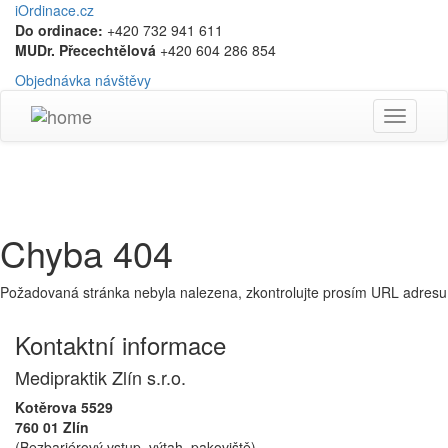
iOrdinace.cz
Do ordinace:
+420 732 941 611
MUDr. Přecechtělová
+420 604 286 854
Objednávka návštěvy
Toggle
navigati
Chyba 404
Požadovaná stránka nebyla nalezena, zkontrolujte prosím URL adresu
Kontaktní informace
Medipraktik Zlín s.r.o.
Kotěrova 5529
760 01 Zlín
(Bezbariérový vstup, výtah, pakoviště)